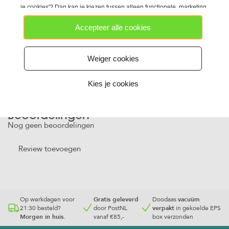
Specificaties
je cookies'? Dan kan je kiezen tussen alleen functionele, marketing
en/of analytische cookies en gebruiken we technieken die daarop
Merk
Accepteer alle cookies
lijken.
Fox Rage
Aantal stuks per verpakking
Weiger cookies
1
Kies je cookies
Beoordelingen
Nog geen beoordelingen
Review toevoegen
Op werkdagen voor
Gratis geleverd
Doodaas
vacuüm
21:30 besteld?
door PostNL
verpakt
in gekoelde EPS
Morgen in huis.
vanaf €85,-
box verzonden