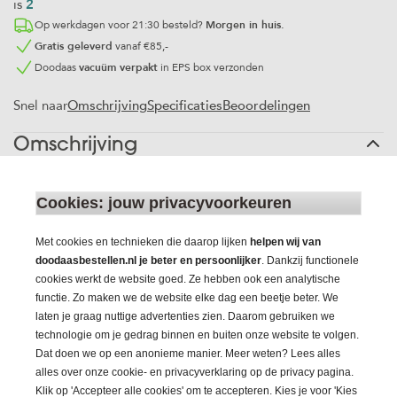
is
2
Op werkdagen voor 21:30 besteld?
Morgen in huis.
Gratis geleverd
vanaf €85,-
Doodaas
vacuüm verpakt
in EPS box verzonden
Omschrijving
Specificaties
Beoordelingen
Snel naar
Omschrijving
HD Trolling Fox Rage Predator
Deze fel oranje dobber kan op grote afstanden worden
Cookies: jouw privacyvoorkeuren
waargenomen. De lijn dient door de dobber heen bevestigd te
worden. Door middel van stoppertjes kan de dobber op de
gewenste diepte worden afgesteld. Deze dobber is speciaal
Met cookies en technieken die daarop lijken
helpen wij van
ontworpen voor het trollen met doodaas. Door het juiste
doodaasbestellen.nl je beter en persoonlijker
. Dankzij functionele
ontwerp komt de aasvis niet omhoog tijdens het trollen. Met
cookies werkt de website goed. Ze hebben ook een analytische
de verschillende soorten en gewichten loodjes uit ons
functie. Zo maken we de website elke dag een beetje beter. We
assortiment kan de dobber perfect worden uitgelood. Dit
laten je graag nuttige advertenties zien. Daarom gebruiken we
product is leverbaar in verschillende gewichten. Gewicht: 15,
technologie om je gedrag binnen en buiten onze website te volgen.
25, 35 of 50GR.
Dat doen we op een anonieme manier. Meer weten? Lees alles
alles over onze cookie- en privacyverklaring op de privacy pagina.
Klik op 'Accepteer alle cookies' om te accepteren. Kies je voor 'Kies