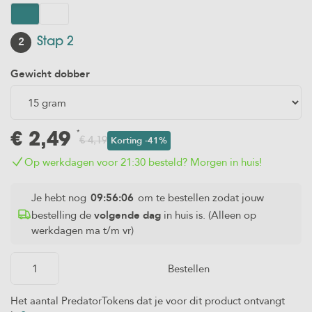
Aas
Lodde
Naalden
Luggage
(Capelin)
2
Stap 2
Onthaakmatten,
Gewicht dobber
Kolblei/Brasem
Wegen & Meten
Voer
Verlichting
vis/stukken
&
*
€
2,49
Korting
-41%
€
4,19
Waterwolf
Op werkdagen voor 21:30 besteld? Morgen in huis!
Landingsnetten
Je hebt nog
09:56:06
om te bestellen zodat jouw
bestelling de
volgende dag
in huis is. (Alleen op
werkdagen ma t/m vr)
Bestellen
Het aantal PredatorTokens dat je voor dit product ontvangt