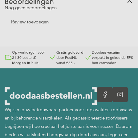
Beoordelingen
Nog geen beoordelingen
Review toevoegen
Op werkdagen voor
Gratis geleverd
Doodaas
vacuüm
21:30 besteld?
door PostNL
verpakt
in gekoelde EPS
Morgen in huis.
vanaf €85,-
box verzonden
Wij zijn jouw betrouwbare partner voor topkwaliteit roofvisaas
en bijbehorende visartikelen. Als gepassioneerde roofvissers
begrijpen wij hoe cruciaal het juiste aas is voor succes. Daarom
bieden wij uitsluitend hoogwaardig dood aas aan, tegen een