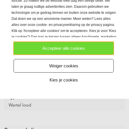
functie. Zo maken we de website elke dag een beetje beter. We
laten je graag nuttige advertenties zien. Daarom gebruiken we
Omschrijving
technologie om je gedrag binnen en buiten onze website te volgen.
Dat doen we op een anonieme manier. Meer weten? Lees alles
Paste Bomb Swivel Edges Fox
alles over onze cookie- en privacyverklaring op de privacy pagina.
Method mixen en paste (deeg) kan om dit lood worden
Klik op 'Accepteer alle cookies' om te accepteren. Kies je voor 'Kies
gekneed.
je cookies'? Dan kan je kiezen tussen alleen functionele, marketing
en/of analytische cookies en gebruiken we technieken die daarop
Accepteer alle cookies
lijken.
Specificaties
Product
Lood
Weiger cookies
Merk
Kies je cookies
Fox
Type lood
Wartel lood