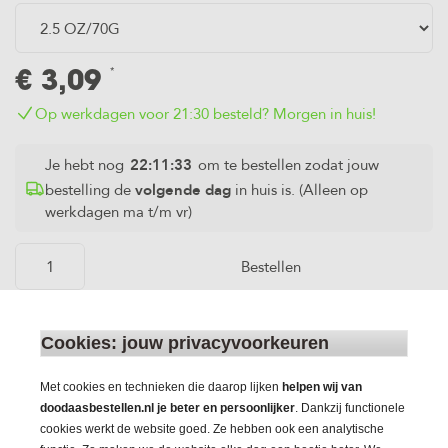
*
€
3,09
Op werkdagen voor 21:30 besteld? Morgen in huis!
Je hebt nog
22:11:33
om te bestellen zodat jouw
bestelling de
volgende dag
in huis is. (Alleen op
werkdagen ma t/m vr)
Bestellen
Het aantal PredatorTokens dat je voor dit product ontvangt
is
3
Cookies: jouw privacyvoorkeuren
Op werkdagen voor 21:30 besteld?
Morgen in huis.
Gratis geleverd
vanaf €85,-
Met cookies en technieken die daarop lijken
helpen wij van
Doodaas
vacuüm verpakt
in EPS box verzonden
doodaasbestellen.nl je beter en persoonlijker
. Dankzij functionele
cookies werkt de website goed. Ze hebben ook een analytische
Omschrijving
Specificaties
Beoordelingen
Snel naar