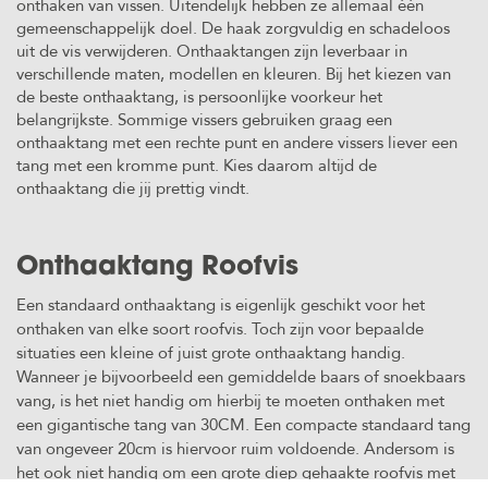
onthaken van vissen. Uitendelijk hebben ze allemaal één
Aas
gemeenschappelijk doel. De haak zorgvuldig en schadeloos
Lodde
Naalden
Luggage
uit de vis verwijderen. Onthaaktangen zijn leverbaar in
(Capelin)
verschillende maten, modellen en kleuren. Bij het kiezen van
de beste onthaaktang, is persoonlijke voorkeur het
Onthaakmatten,
Kolblei/Brasem
belangrijkste. Sommige vissers gebruiken graag een
Wegen & Meten
onthaaktang met een rechte punt en andere vissers liever een
tang met een kromme punt. Kies daarom altijd de
Voer
Verlichting
onthaaktang die jij prettig vindt.
vis/stukken
&
Waterwolf
Onthaaktang Roofvis
Landingsnetten
Een standaard onthaaktang is eigenlijk geschikt voor het
onthaken van elke soort roofvis. Toch zijn voor bepaalde
situaties een kleine of juist grote onthaaktang handig.
Wanneer je bijvoorbeeld een gemiddelde baars of snoekbaars
vang, is het niet handig om hierbij te moeten onthaken met
een gigantische tang van 30CM. Een compacte standaard tang
van ongeveer 20cm is hiervoor ruim voldoende. Andersom is
het ook niet handig om een grote diep gehaakte roofvis met