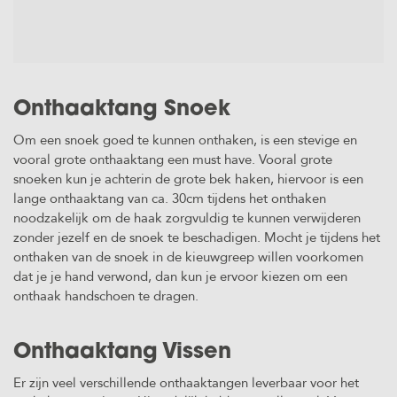
SPRO
Bait
Beads
Toplood
Zilverwinde
Onderlijn
Kleinmateriaal
Fins
Voorslag /
Scharen
Weigh
Materiaal
Koelboxen
Snagleader
&
Gamakatsu
Dobber
Sling
&
Horsmakreel
Messen
Hoofdlijn
Kleinmateriaal
Loodjes
Koeltassen
Stingers
&
Statisch Vissen
Fluorocarbon
Prologic
Voorslag
Pos
Hoofdlijn
Crimp
Onthaaktang Snoek
Breekstaafjes
Accessoire
Pliers
Fireballs
Pop
& Batterijen
Om een snoek goed te kunnen onthaken, is een stevige en
CTEC
Tassen
Tangen,
Up
Makreel
vooral grote onthaaktang een must have. Vooral grote
Scharen
Tools
Splitring
Dreggen
snoeken kun je achterin de grote bek haken, hiervoor is een
en
Waterwolf
Lead
Pliers
Sardines
lange onthaaktang van ca. 30cm tijdens het onthaken
Onthaken
Pocket
Crimps
noodzakelijk om de haak zorgvuldig te kunnen verwijderen
Onthaak
zonder jezelf en de snoek te beschadigen. Mocht je tijdens het
Giebel
Pike
Handschoenen
onthaken van de snoek in de kieuwgreep willen voorkomen
Sleeves
Swingers
dat je je hand verwond, dan kun je ervoor kiezen om een
&
Haring
onthaak handschoen te dragen.
Covers
Bankware
Spiering
Stoppers
Onthaaktang Vissen
& Beads
Voer
Sprot
Er zijn veel verschillende onthaaktangen leverbaar voor het
Benodigdheden