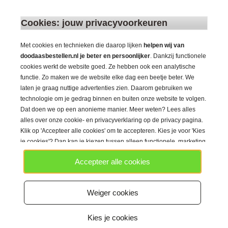
een 20CM tang te moeten onthaken. Bij bovenstaande
situaties is het dus handig om over verschillende
Cookies: jouw privacyvoorkeuren
onthaaktangen te beschikken, je weet immers nooit wat je
vangt!
Met cookies en technieken die daarop lijken
helpen wij van
doodaasbestellen.nl je beter en persoonlijker
. Dankzij functionele
cookies werkt de website goed. Ze hebben ook een analytische
Onthaaktang Kopen
functie. Zo maken we de website elke dag een beetje beter. We
Op onze website is het mogelijk om verschillende
laten je graag nuttige advertenties zien. Daarom gebruiken we
onthaaktangen te kopen. Ons gigantische assortiment
technologie om je gedrag binnen en buiten onze website te volgen.
bestaande uit verschillende onthaaktangen zorgt ervoor dat
Dat doen we op een anonieme manier. Meer weten? Lees alles
voor elke roofvisser de geschikte tang leverbaar is. Wie bieden
alles over onze cookie- en privacyverklaring op de privacy pagina.
een ruim assortiment tangen met rechte en kromme punt. Ook
Klik op 'Accepteer alle cookies' om te accepteren. Kies je voor 'Kies
is het mogelijk om verschillende crimp tangen en scharen te
je cookies'? Dan kan je kiezen tussen alleen functionele, marketing
bestellen. Naast dit ruime assortiment tegen scherpe prijzen,
en/of analytische cookies en gebruiken we technieken die daarop
garanderen wij een razendsnelle levertijd. Bestel jij op
Accepteer alle cookies
lijken.
werkdagen voor 21:30? Dan heb je de bestelling de volgende
dag al in huis!
Weiger cookies
Kies je cookies