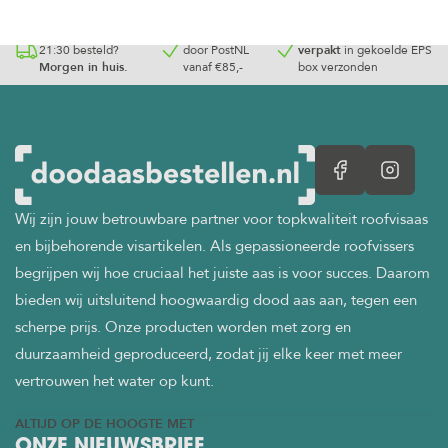
Op werkdagen voor
Gratis geleverd
Doodaas
vacuüm
21:30 besteld?
door PostNL
verpakt
in gekoelde EPS
Morgen in huis.
vanaf €85,-
box verzonden
Wij zijn jouw betrouwbare partner voor topkwaliteit roofvisaas
en bijbehorende visartikelen. Als gepassioneerde roofvissers
begrijpen wij hoe cruciaal het juiste aas is voor succes. Daarom
bieden wij uitsluitend hoogwaardig dood aas aan, tegen een
scherpe prijs. Onze producten worden met zorg en
duurzaamheid geproduceerd, zodat jij elke keer met meer
vertrouwen het water op kunt.
ALTIJD OP DE HOOGTE MET
ONZE NIEUWSBRIEF