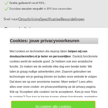
Gratis geleverd
vanaf €85,-
Doodaas
vacuüm verpakt
in EPS box verzonden
Omschrijving
Specificaties
Beoordelingen
Snel naar
Omschrijving
Box Large Deep Fox Rage
Cookies: jouw privacyvoorkeuren
De Fox Rage Large Box Deep is een overzichtelijke en sterke
opbergbox voor je visspullen. Hij is gemaakt van hoogwaardig
Met cookies en technieken die daarop lijken
helpen wij van
materiaal en is relatief hoog. Daardoor kan je er ook wat
doodaasbestellen.nl je beter en persoonlijker
. Dankzij functionele
grotere spullen in meenemen. De vakindeling is vrij zodat je
cookies werkt de website goed. Ze hebben ook een analytische
zelf kan bepalen hoe je deze doos indeelt. Afmetingen: 36 ×
functie. Zo maken we de website elke dag een beetje beter. We
22 × 8 cm.
laten je graag nuttige advertenties zien. Daarom gebruiken we
technologie om je gedrag binnen en buiten onze website te volgen.
Dat doen we op een anonieme manier. Meer weten? Lees alles
Specificaties
alles over onze cookie- en privacyverklaring op de privacy pagina.
Merk
Klik op 'Accepteer alle cookies' om te accepteren. Kies je voor 'Kies
Fox Rage
je cookies'? Dan kan je kiezen tussen alleen functionele, marketing
en/of analytische cookies en gebruiken we technieken die daarop
Aantal stuks per verpakking
Accepteer alle cookies
lijken.