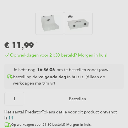
Aas
Lodde
Naalden
Luggage
(Capelin)
Onthaakmatten,
Kolblei/Brasem
Wegen & Meten
*
€
11,99
Voer
Verlichting
vis/stukken
&
Op werkdagen voor 21:30 besteld? Morgen in huis!
Waterwolf
Je hebt nog
16:56:06
om te bestellen zodat jouw
Landingsnetten
bestelling de
volgende dag
in huis is. (Alleen op
werkdagen ma t/m vr)
Bestellen
Het aantal PredatorTokens dat je voor dit product ontvangt
is
11
Op werkdagen voor 21:30 besteld?
Morgen in huis.